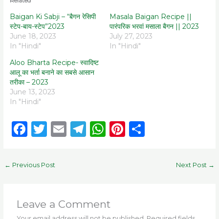
Related
Baigan Ki Sabji – “बैगन रेसिपी
Masala Baigan Recipe ||
स्टेप-बाय-स्टेप”2023
पारंपरिक भरवां मसाला बैगन || 2023
June 18, 2023
July 27, 2023
In "Hindi"
In "Hindi"
Aloo Bharta Recipe- स्वादिष्ट
आलू का भर्ता बनाने का सबसे आसान
तरीका – 2023
June 13, 2023
In "Hindi"
F
T
E
T
W
Pi
S
a
w
m
el
h
n
h
c
it
ai
e
a
te
ar
←
Previous Post
Next Post
→
e
te
l
g
ts
re
e
b
r
ra
A
st
o
m
p
Leave a Comment
Your email address will not be published.
Required fields