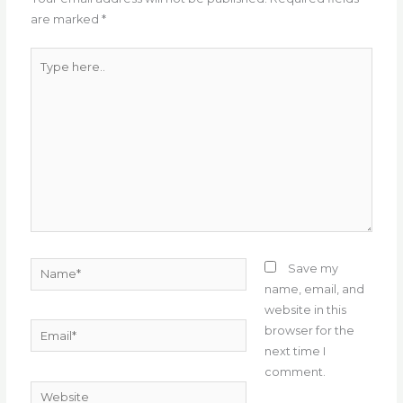
o
p
are marked
*
k
Type
here..
Name*
Save my
name, email, and
website in this
Email*
browser for the
next time I
comment.
Website