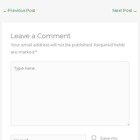
c
it
ai
e
a
te
ar
←
Previous Post
Next Post
→
e
te
l
g
ts
re
e
b
r
ra
A
st
o
m
p
Leave a Comment
o
p
Your email address will not be published.
Required fields
are marked
*
k
Type
here..
Name*
Save my