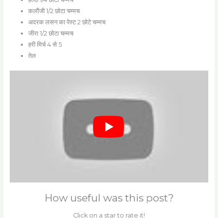
कलौंजी 1/2 छोटा चम्मच
अदरक लसन का पेस्ट 2 छोटे चम्मच
जीरा 1/2 छोटा चम्मच
हरी मिर्च 4 से 5
तेल
How useful was this post?
Click on a star to rate it!