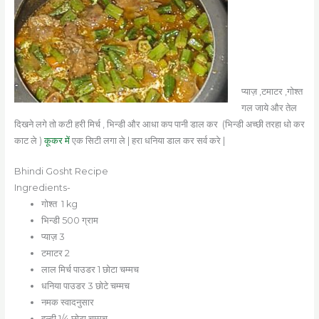
प्याज़ ,टमाटर ,गोश्त
गल जाये और तेल
दिखने लगे तो कटी हरी मिर्च , भिन्डी और आधा कप पानी डाल कर (भिन्डी अच्छी तरहा धो कर
काट ले )
कूकर में
एक सिटी लगा ले | हरा धनिया डाल कर सर्व करे |
Bhindi Gosht Recipe
Ingredients-
गोश्त 1 kg
भिन्डी 500 ग्राम
प्याज़ 3
टमाटर 2
लाल मिर्च पाउडर 1 छोटा चम्मच
धनिया पाउडर 3 छोटे चम्मच
नमक स्वादनुसार
हल्दी 1/4 छोटा चम्मच