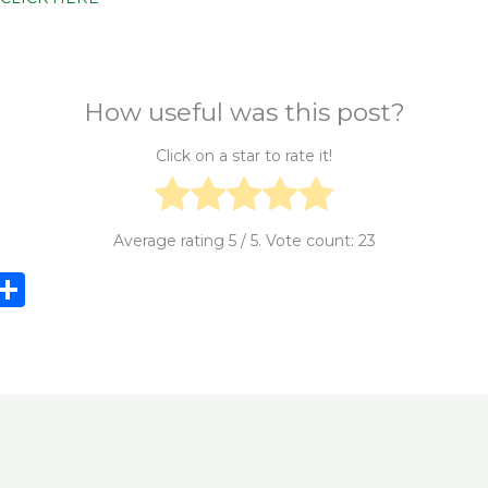
How useful was this post?
Click on a star to rate it!
Average rating
5
/ 5. Vote count:
23
i
S
n
h
e
ar
e
e
t