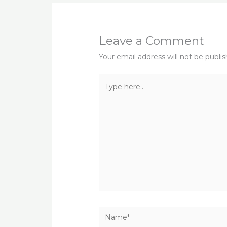
o
p
k
Leave a Comment
Your email address will not be publi
Type
here..
Name*