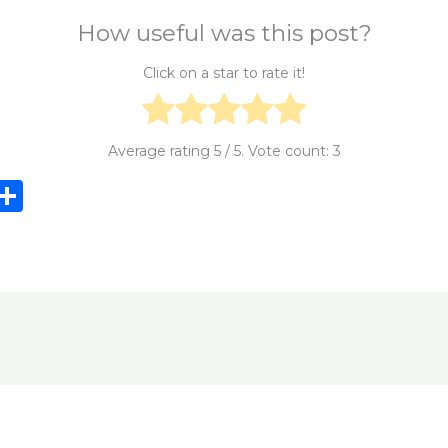
How useful was this post?
Click on a star to rate it!
Average rating
5
/ 5. Vote count:
3
i
S
n
h
e
ar
e
e
t