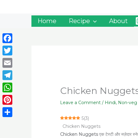
Skip
to
content
Home
Recipe
About
Facebook
Twitter
Email
Telegram
Chicken Nuggets Rec
WhatsApp
Leave a Comment
/
Hindi
,
Non-veg
Pinterest
5
(
3
)
Share
Chicken Nuggets
Chicken Nuggets
एक टेस्टी और मज़ेदार स्नेक