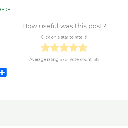
HERE
How useful was this post?
Click on a star to rate it!
Average rating
5
/ 5. Vote count:
38
i
S
n
h
e
ar
e
e
t