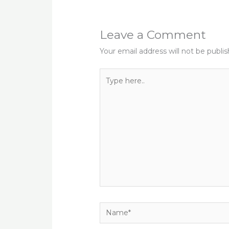
k
Leave a Comment
Your email address will not be publi
Type
here..
Name*