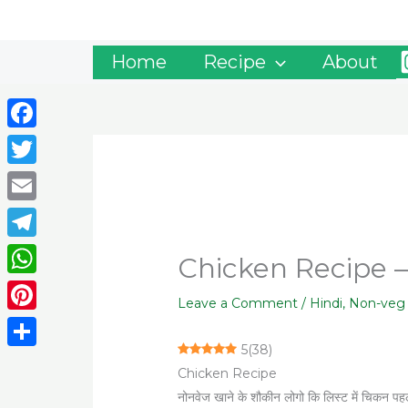
Skip
to
content
Home
Recipe
About
Facebook
Twitter
Email
Telegram
Chicken Recipe – ढा
WhatsApp
Leave a Comment
/
Hindi
,
Non-veg
Pinterest
5
(
38
)
Share
Chicken Recipe
नोनवेज खाने के शौकीन लोगो कि लिस्ट में चिकन पहल