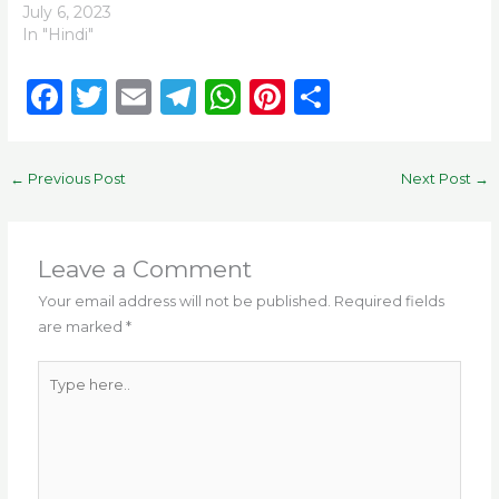
July 6, 2023
In "Hindi"
F
T
E
T
W
Pi
S
a
w
m
el
h
n
h
c
it
ai
e
a
te
ar
←
Previous Post
Next Post
→
e
te
l
g
ts
re
e
b
r
ra
A
st
o
m
p
Leave a Comment
o
p
Your email address will not be published.
Required fields
are marked
*
k
Type
here..