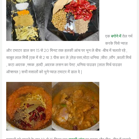
एक
बगोने में
तेल गर्म
करके पिसे प्याज़
और टमाटर डाल कर 15 से 20 मिनट तक हलकी आंच पर भून ले बीच -बीच में चलाते रहे ,
साबुत लाल मिर्चे (एक में से 2 या 3 पीस कर ले )तेज़ पत्ता,मोटा धनिया ,जीरा ,लौंग ,काली मिर्च
, कटा अदरक ,नमक ,हल्दी ,अदरक लसन का पेस्ट ,धनिया पाउडर (लाल मिर्च पाउडर
ऑप्शनल ) सभी मसालों को भुने प्याज़ टमाटर में डाल दे |