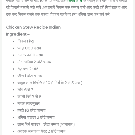
मसालों को डालने के बाद 10 से 15 मिनट तक
हलकी आंच
पर पकाए और बीच -बीच में चलाते
रहे जिससे मसाले जले नहीं ,अब इसमें चिकन एक चम्मच पानी और कटी हरी मिर्च डाल दे और
ढक कर चिकन गलने तक पकाए ,चिकन गलने पर हरा धनिया डाल कर सर्व करे |
Chicken Stew Recipe Indian
Ingredient –
चिकन 1 kg
प्याज़ 800 ग्राम
टमाटर 400 ग्राम
मोटा धनिया 2 छोटे चम्मच
तेज़ पत्ता 2 छोटे
जीरा 1 छोटा चम्मच
साबुत लाल मिर्च 9 से 10 (1 मिर्च के 2 से 3 पीस )
लौंग 6 से 7
काली मिर्च 7 से 8
नमक स्वादनुसार
हल्दी 1/2 छोटा चम्मच
धनिया पाउडर 2 छोटे चम्मच
लाल मिर्च पाउडर 1 छोटा चम्मच (ऑप्शनल )
अदरक लसन का पेस्ट 2 छोटे चम्मच