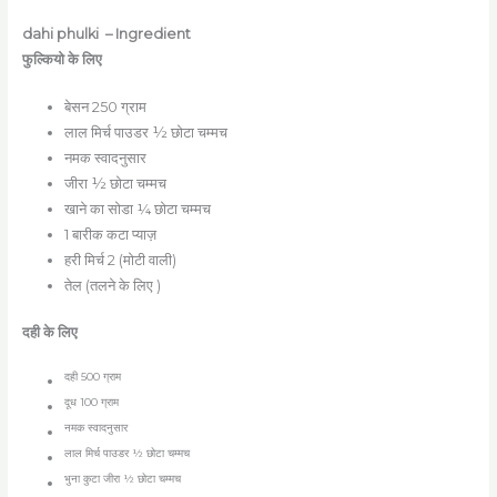
dahi phulki –
Ingredient
फुल्कियो के लिए
बेसन 250 ग्राम
लाल मिर्च पाउडर ½ छोटा चम्मच
नमक स्वादनुसार
जीरा ½ छोटा चम्मच
खाने का सोडा ¼ छोटा चम्मच
1 बारीक कटा प्याज़
हरी मिर्च 2 (मोटी वाली)
तेल (तलने के लिए )
दही के लिए
दही
500
ग्राम
दूध
100
ग्राम
नमक स्वादनुसार
लाल मिर्च पाउडर
½
छोटा चम्मच
भुना कुटा जीरा
½
छोटा चम्मच