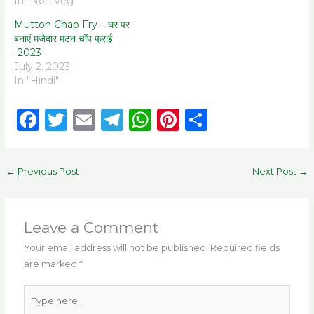
In "Non-veg"
Mutton Chap Fry – घर पर
बनाएं मजेदार मटन चॉप फ्राई
-2023
July 2, 2023
In "Hindi"
F
T
E
T
W
Pi
S
a
w
m
el
h
n
h
c
it
ai
e
a
te
ar
←
Previous Post
Next Post
→
e
te
l
g
ts
re
e
b
r
ra
A
st
o
m
p
Leave a Comment
o
p
Your email address will not be published.
Required fields
are marked
*
k
Type
here..