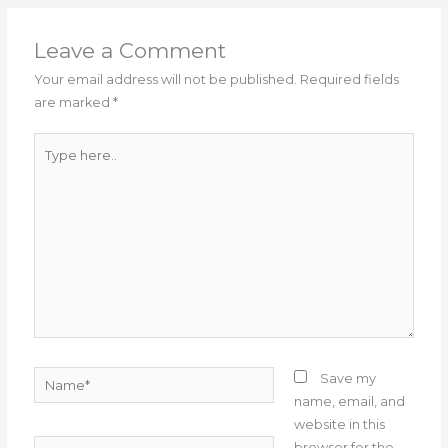
b
r
ra
A
st
o
m
p
Leave a Comment
o
p
Your email address will not be published.
Required fields
are marked
*
k
Type
here..
Name*
Save my
name, email, and
website in this
Email*
browser for the