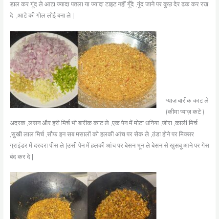
डाल कर गूंद ले आटा ज्यादा पतला या ज्यादा टाइट नहीं गूँदे ,गूंद जाने पर कुछ देर ढक कर रख
दे ,आटे की गोल लोई बना ले |
प्याज़ बारीक काट ले
(कीमा प्याज़ कटे )
अदरक ,लसन और हरी मिर्च भी बारीक काट ले ,एक पेन में मोटा धनिया ,जीरा ,काली मिर्च
,सुखी लाल मिर्च ,सौफ इन सब मसालों को हलकी आंच पर सेक ले ,ठंडा होने पर मिक्सर
ग्राइंडर में दरदरा पीस ले |उसी पेन में हलकी आंच पर बेसन भून ले बेसन से खुसबू आने पर गेस
बंद कर दे |