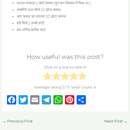
दरदरा मसाला 2 छोटे चम्मच (भुन कर मिक्सर में पिसा था )
कश्मीरी लाल मिर्च 1/2 छोटा चम्मच
चाट फ्रूट का मसाला 1/2 छोटा चम्मच
हरी मिर्च 2 लम्बी कटी
हरा धनिया बारीक कटा
How useful was this post?
Click on a star to rate it!
Average rating
5
/ 5. Vote count:
4
F
T
E
T
W
Pi
S
a
w
m
el
h
n
h
c
it
ai
e
a
te
ar
←
Previous Post
Next Post
→
e
te
l
g
ts
re
e