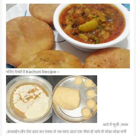
चलिए देखते है
Kachori Recipe –
आटे में सूजी ,नमक
,अजवाईन और तेल डाल कर मसल ले जब सारा आटा एक जैसा हो जाये तो थोडा थोडा पानी