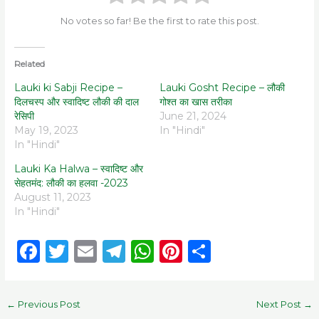
No votes so far! Be the first to rate this post.
Related
Lauki ki Sabji Recipe –
Lauki Gosht Recipe – लौकी
दिलचस्प और स्वादिष्ट लौकी की दाल
गोश्त का खास तरीका
रेसिपी
June 21, 2024
May 19, 2023
In "Hindi"
In "Hindi"
Lauki Ka Halwa – स्वादिष्ट और
सेहतमंद: लौकी का हलवा -2023
August 11, 2023
In "Hindi"
F
T
E
T
W
Pi
S
a
w
m
el
h
n
h
c
it
ai
e
a
te
ar
←
Previous Post
Next Post
→