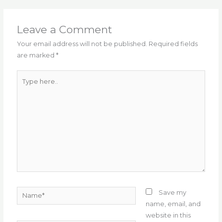
e
te
l
g
ts
re
e
b
r
ra
A
st
o
m
p
Leave a Comment
o
p
Your email address will not be published.
Required fields
are marked
*
k
Type
here..
Name*
Save my
name, email, and
website in this