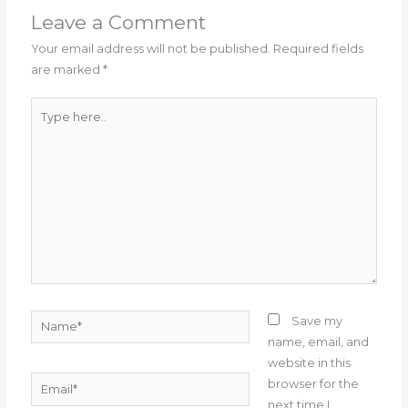
o
m
p
Leave a Comment
o
p
Your email address will not be published.
Required fields
are marked
*
k
Type
here..
Name*
Save my
name, email, and
website in this
Email*
browser for the
next time I