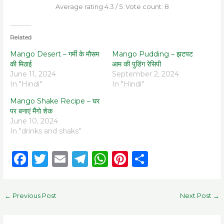
Average rating
4.3
/ 5. Vote count:
8
Related
Mango Desert – गर्मी के मौसम
Mango Pudding – झटपट
की मिठाई
आम की पुडिंग रेसिपी
June 11, 2024
September 2, 2024
In "Hindi"
In "Hindi"
Mango Shake Recipe – घर
पर बनाएं मैंगो शेक
June 10, 2024
In "drinks and shaks"
F
T
E
T
W
Pi
S
a
w
m
el
h
n
h
c
it
ai
e
a
te
ar
←
Previous Post
Next Post
→
e
te
l
g
ts
re
e
b
r
ra
A
st