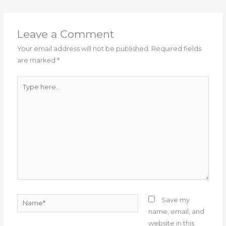
e
te
l
g
ts
re
e
b
r
ra
A
st
o
m
p
Leave a Comment
o
p
Your email address will not be published.
Required fields
are marked
*
k
Type
here..
Name*
Save my
name, email, and
website in this