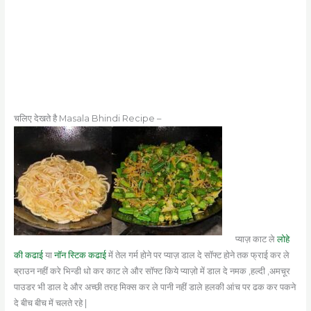
चलिए देखते है Masala Bhindi Recipe –
प्याज़ काट ले
लोहे
की कढाई
या
नॉन स्टिक कढाई
में तेल गर्म होने पर प्याज़ डाल दे सॉफ्ट होने तक फ्राई कर ले
ब्राउन नहीं करे भिन्डी धो कर काट ले और सॉफ्ट किये प्याज़ो में डाल दे नमक ,हल्दी ,अमचूर
पाउडर भी डाल दे और अच्छी तरह मिक्स कर ले पानी नहीं डाले हलकी आंच पर ढक कर पकने
दे बीच बीच में चलते रहे |