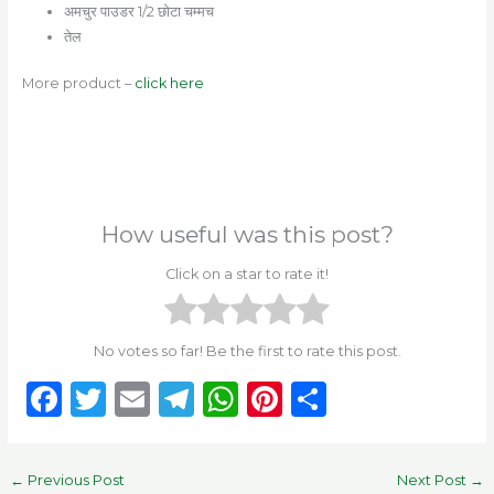
अमचुर पाउडर 1/2 छोटा चम्मच
तेल
More product –
click here
How useful was this post?
Click on a star to rate it!
No votes so far! Be the first to rate this post.
F
T
E
T
W
Pi
S
a
w
m
el
h
n
h
c
it
ai
e
a
te
ar
←
Previous Post
Next Post
→