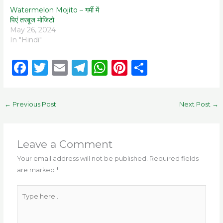
Watermelon Mojito – गर्मी में
पिएं तरबूज मोजिटो
May 26, 2024
In "Hindi"
F
T
E
T
W
Pi
S
a
w
m
el
h
n
h
c
it
ai
e
a
te
ar
←
Previous Post
Next Post
→
e
te
l
g
ts
re
e
b
r
ra
A
st
o
m
p
Leave a Comment
o
p
Your email address will not be published.
Required fields
are marked
*
k
Type
here..