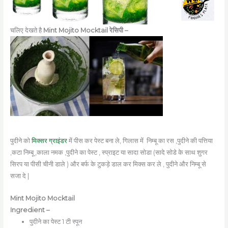
चलिए देखते है
Mint Mojito Mocktail रेसिपी –
पुदीने को
मिक्सर ग्राइंडर
में पीस कर पेस्ट बना ले, गिलास में निम्बू का रस ,पुदीने की पत्तिया
,कटा निम्बू ,काला नमक ,पुदीने का पेस्ट , स्प्राइट या सादा सोडा (सादे सोडे के साथ शुगर
सिरप या पीसी चीनी डाले ) और बर्फ के टुकड़े डाल कर मिक्स कर ले , पुदीने और निम्बू से
सजा दे |
Mint Mojito Mocktail
Ingredient –
पुदीने का पेस्ट 1 टी स्पून