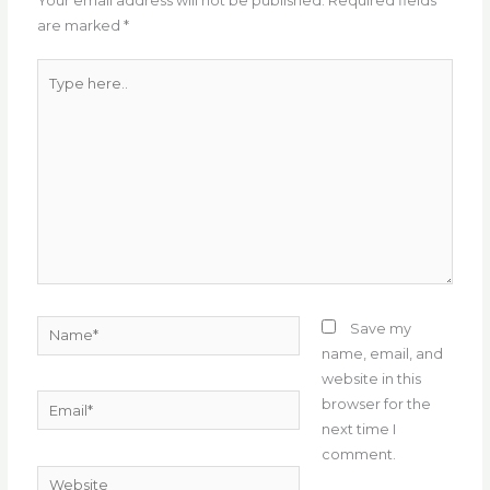
o
p
Your email address will not be published.
Required fields
are marked
*
k
Type
here..
Name*
Save my
name, email, and
website in this
Email*
browser for the
next time I
comment.
Website