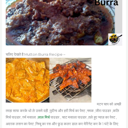
चलिए देखते है Mutton Burra Recipe –
मटन चाप को अच्छी
तरहा साफ करके धो ले उसमे दही ,पुदीना और हरी मिर्च का पेस्ट ,नमक ,जीरा पाउडर ,कलि
मिर्च पाउडर ,गर्म मसाला ,
लाल मिर्च
पाउडर , चाट मसाला पाउडर ,तले हुए प्याज़ का पेस्ट ,
अदरक लसन का पेस्ट ,निम्बू का रस और फ़ूड कलर डाल कर मेरिनेट कर के 1 घंटे के लिए