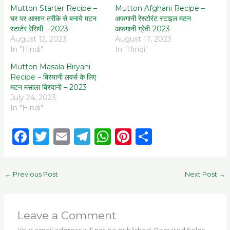
Mutton Starter Recipe –
Mutton Afghani Recipe –
घर पर आसान तरीके से बनाये मटन
अफगानी रेस्टोरंट स्टाइल मटन
स्टार्टर रेसिपी – 2023
अफगानी ग्रेवी-2023
August 12, 2023
August 17, 2023
In "Hindi"
In "Hindi"
Mutton Masala Biryani
Recipe – बिरयानी लवर्स के लिए
मटन मसाला बिरयानी – 2023
July 24, 2023
In "Hindi"
F
T
E
T
W
Pi
S
a
w
m
el
h
n
h
c
it
ai
e
a
te
ar
←
Previous Post
Next Post
→
e
te
l
g
ts
re
e
b
r
ra
A
st
o
m
p
Leave a Comment