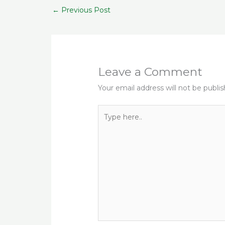
b
r
ra
A
s
←
Previous Post
o
m
p
o
p
k
Leave a Comment
Your email address will not be publi
Type
here..