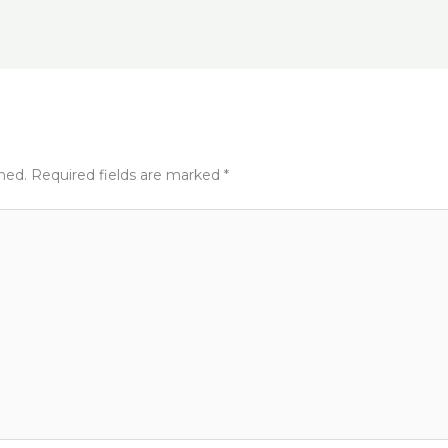
t
shed.
Required fields are marked
*