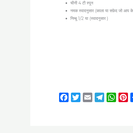
चीनी 4 टी स्पून
नमक स्वादनुसार (काला या सफ़ेद जो आप के
निम्बू 1/2 या (स्वादनुसार )
F
T
E
T
W
P
a
w
m
el
h
c
it
ai
e
a
t
e
te
l
g
ts
r