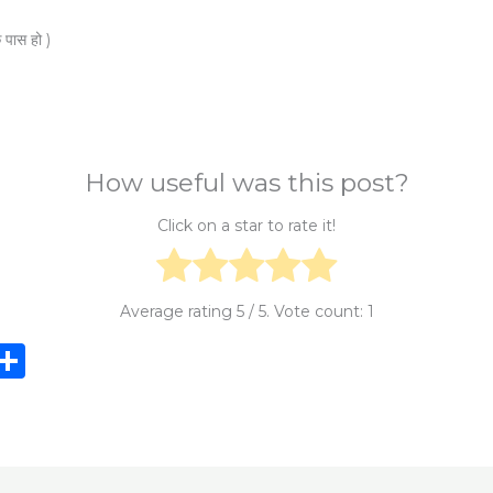
 पास हो )
How useful was this post?
Click on a star to rate it!
Average rating
5
/ 5. Vote count:
1
i
S
n
h
e
ar
e
e