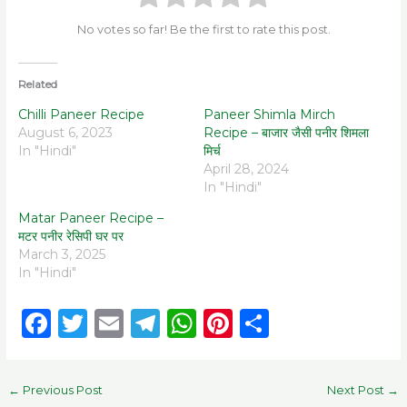
No votes so far! Be the first to rate this post.
Related
Chilli Paneer Recipe
Paneer Shimla Mirch
August 6, 2023
Recipe – बाजार जैसी पनीर शिमला
In "Hindi"
मिर्च
April 28, 2024
In "Hindi"
Matar Paneer Recipe –
मटर पनीर रेसिपी घर पर
March 3, 2025
In "Hindi"
F
T
E
T
W
Pi
S
a
w
m
el
h
n
h
c
it
ai
e
a
te
ar
←
Previous Post
Next Post
→