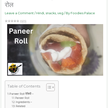
रोल
Leave a Comment
/
Hindi
,
snacks
,
veg
/ By
Foodies Palace
0
(
0
)
Table of Contents
Paneer Roll रेसिपी –
Paneer Roll
Ingredients –
Related