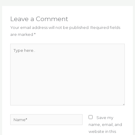
e
te
l
g
ts
re
e
b
r
ra
A
st
o
m
p
Leave a Comment
o
p
Your email address will not be published.
Required fields
are marked
*
k
Type
here..
Name*
Save my
name, email, and
website in this