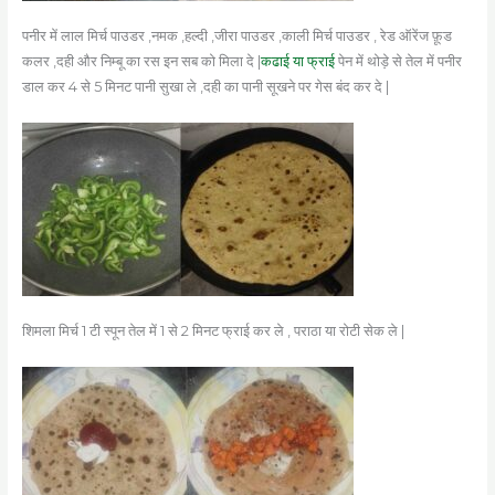
पनीर में लाल मिर्च पाउडर ,नमक ,हल्दी ,जीरा पाउडर ,काली मिर्च पाउडर , रेड ऑरेंज फ़ूड
कलर ,दही और निम्बू का रस इन सब को मिला दे |
कढाई या फ्राई
पेन में थोड़े से तेल में पनीर
डाल कर 4 से 5 मिनट पानी सुखा ले ,दही का पानी सूखने पर गेस बंद कर दे |
शिमला मिर्च 1 टी स्पून तेल में 1 से 2 मिनट फ्राई कर ले , पराठा या रोटी सेक ले |