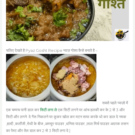
चलिए देखते है Pyaz Gosht Recipe प्याज़ गोश्त कैसे बनाते है –
सबसे पहले प्याज़ो में
एक चम्मच पानी डाल कर
सिटी लगा ले
एक सिटी लगने पर आंच हलकी कर के 2 से 3 और
सिटी और लगने दे गैस निकलने पर कूकर खोल कर मटन साफ करके धो कर डाल दे नमक
,हल्दी ,कलौंजी ,मेथी के बीज ,अमचूर पाउडर ,धनिया पाउडर ,लाल मिर्च पाउडर अदरक लसन
का पेस्ट और तेल डाल कर 2 से 3 सिटी लगा दे |