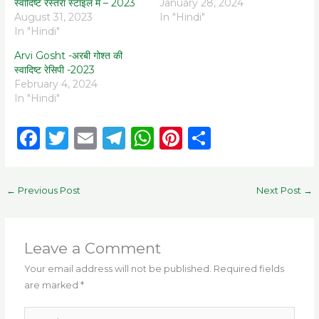
स्वादिष्ट रेस्तरां स्टाइल में – 2023
January 28, 2024
August 31, 2023
In "Hindi"
In "Hindi"
Arvi Gosht -अरबी गोश्त की
स्वादिष्ट रेसिपी -2023
February 4, 2024
In "Hindi"
F
T
E
T
W
Pi
S
a
w
m
el
h
n
h
c
it
ai
e
a
te
ar
←
Previous Post
Next Post
→
e
te
l
g
ts
re
e
b
r
ra
A
st
o
m
p
Leave a Comment
o
p
Your email address will not be published.
Required fields
are marked
*
k
Type