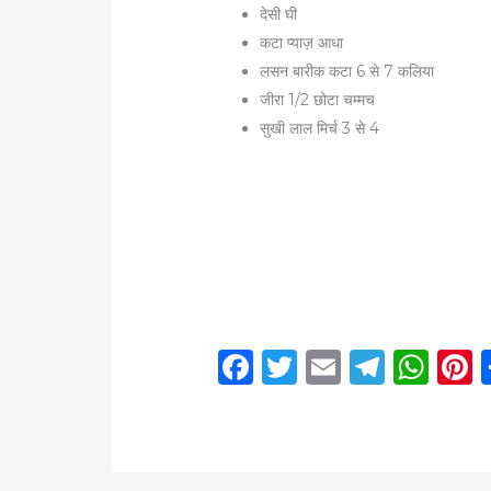
देसी घी
कटा प्याज़ आधा
लसन बारीक कटा 6 से 7 कलिया
जीरा 1/2 छोटा चम्मच
सुखी लाल मिर्च 3 से 4
F
T
E
T
W
P
a
w
m
el
h
c
it
ai
e
a
t
e
te
l
g
ts
r