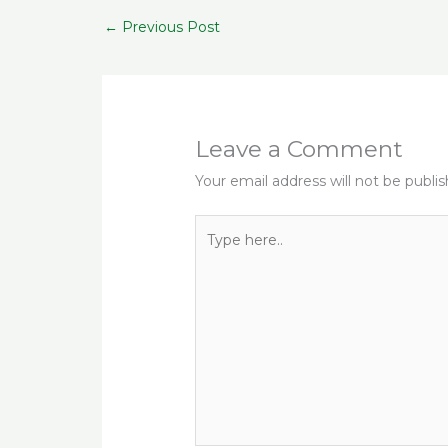
b
r
ra
A
s
←
Previous Post
o
m
p
o
p
k
Leave a Comment
Your email address will not be publi
Type
here..