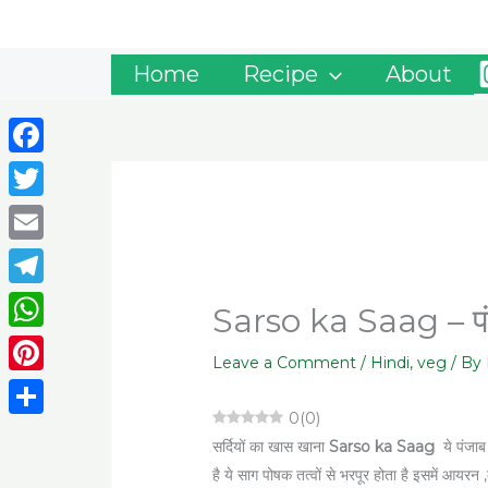
Skip
to
content
Home
Recipe
About
Facebook
Twitter
Email
Telegram
Sarso ka Saag – पंज
WhatsApp
Leave a Comment
/
Hindi
,
veg
/ By
Pinterest
0
(
0
)
Share
सर्दियों का खास खाना
Sarso ka Saag
ये पंजा
है ये साग पोषक तत्वों से भरपूर होता है इसमें आयरन 