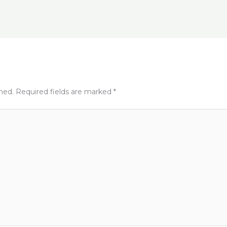
t
shed.
Required fields are marked
*