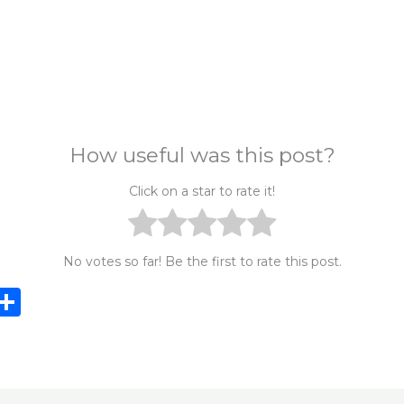
How useful was this post?
Click on a star to rate it!
No votes so far! Be the first to rate this post.
i
S
n
h
e
ar
e
e