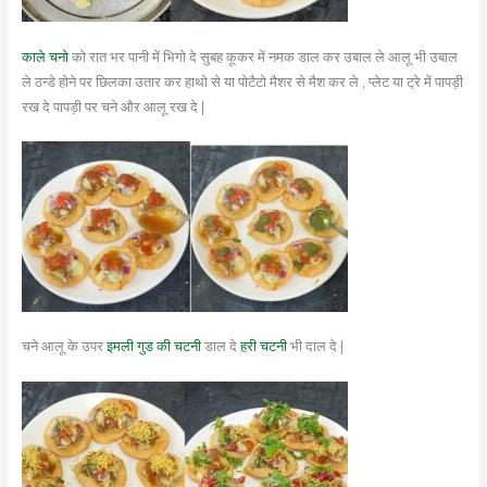
काले चनो
को रात भर पानी में भिगो दे सुबह कूकर में नमक डाल कर उबाल ले आलू भी उबाल
ले ठन्डे होने पर छिलका उतार कर हाथो से या पोटैटो मैशर से मैश कर ले , प्लेट या ट्रे में पापड़ी
रख दे पापड़ी पर चने और आलू रख दे |
चने आलू के उपर
इमली गुड की चटनी
डाल दे
हरी चटनी
भी दाल दे |