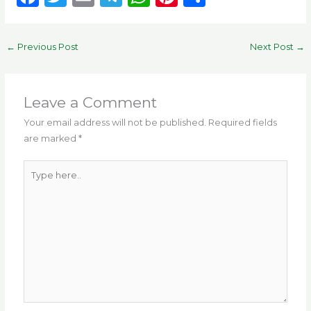
a
w
m
el
h
n
h
c
it
ai
e
a
te
ar
←
Previous Post
Next Post
→
e
te
l
g
ts
re
e
b
r
ra
A
st
o
m
p
Leave a Comment
o
p
Your email address will not be published.
Required fields
are marked
*
k
Type
here..