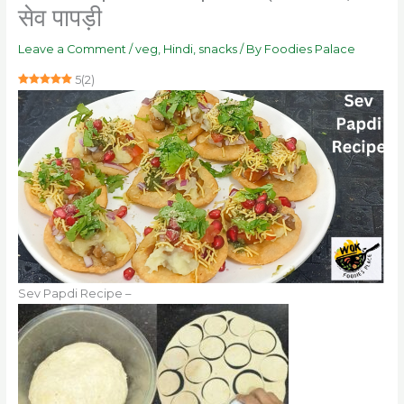
सेव पापड़ी
Leave a Comment
/
veg
,
Hindi
,
snacks
/ By
Foodies Palace
5
(
2
)
Sev Papdi Recipe –