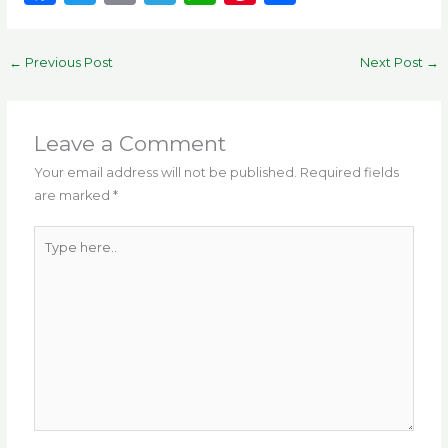
a
w
m
el
h
n
h
c
it
ai
e
a
te
ar
←
Previous Post
Next Post
→
e
te
l
g
ts
re
e
b
r
ra
A
st
o
m
p
Leave a Comment
o
p
Your email address will not be published.
Required fields
are marked
*
k
Type
here..