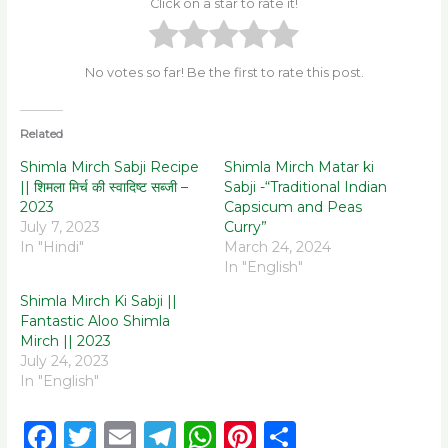
Click on a star to rate it!
No votes so far! Be the first to rate this post.
Related
Shimla Mirch Sabji Recipe
Shimla Mirch Matar ki
|| शिमला मिर्च की स्वादिष्ट सब्जी –
Sabji -“Traditional Indian
2023
Capsicum and Peas
July 7, 2023
Curry”
In "Hindi"
March 24, 2024
In "English"
Shimla Mirch Ki Sabji ||
Fantastic Aloo Shimla
Mirch || 2023
July 24, 2023
In "English"
F
T
E
T
W
Pi
S