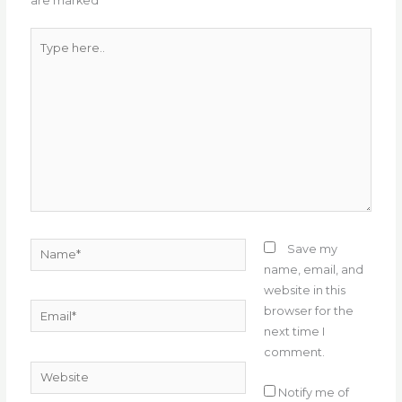
are marked
*
k
Type
here..
Name*
Save my
name, email, and
website in this
Email*
browser for the
next time I
comment.
Website
Notify me of