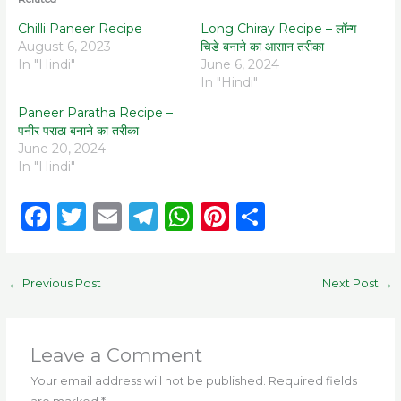
Chilli Paneer Recipe
Long Chiray Recipe – लॉन्ग
August 6, 2023
चिडे बनाने का आसान तरीका
In "Hindi"
June 6, 2024
In "Hindi"
Paneer Paratha Recipe –
पनीर पराठा बनाने का तरीका
June 20, 2024
In "Hindi"
F
T
E
T
W
Pi
S
a
w
m
el
h
n
h
c
it
ai
e
a
te
ar
←
Previous Post
Next Post
→
e
te
l
g
ts
re
e
b
r
ra
A
st
o
m
p
Leave a Comment
o
p
Your email address will not be published.
Required fields