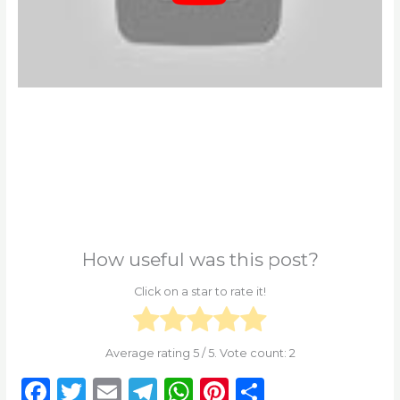
How useful was this post?
Click on a star to rate it!
Average rating
5
/ 5. Vote count:
2
F
T
E
T
W
Pi
S