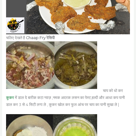
चलिए देखते है
Chaap Fry
रेसिपी
चाप को धो कर
कूकर
में डाल दे बारीक कटा प्याज़ ,नमक अदरक लसन का पेस्ट,हल्दी और आधा कप पानी
डाल कर 3 से 4 सिटी लगा ले , कूकर खोल कर फुल आंच पर चाप का पानी सुखा ले |