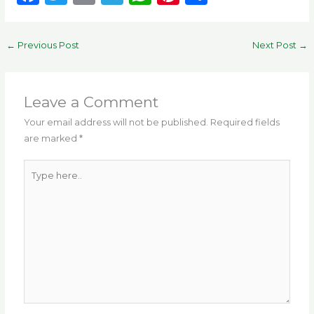
a
w
m
el
h
n
h
c
it
ai
e
a
te
ar
←
Previous Post
Next Post
→
e
te
l
g
ts
re
e
b
r
ra
A
st
o
m
p
Leave a Comment
o
p
Your email address will not be published.
Required fields
are marked
*
k
Type
here..