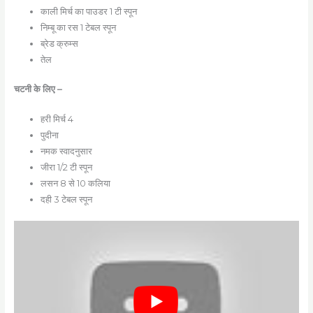
काली मिर्च का पाउडर 1 टी स्पून
निम्बू का रस 1 टेबल स्पून
ब्रेड क्रुम्स
तेल
चटनी के लिए –
हरी मिर्च 4
पुदीना
नमक स्वादनुसार
जीरा 1/2 टी स्पून
लसन 8 से 10 कलिया
दही 3 टेबल स्पून