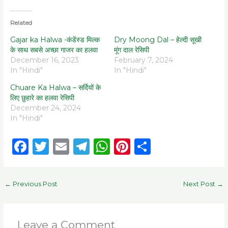
Related
Gajar ka Halwa -कंडेंस्ड मिल्क
Dry Moong Dal – हेल्दी सूखी
के साथ सबसे अच्छा गाजर का हलवा
मूंग दाल रेसिपी
December 16, 2023
February 7, 2024
In "Hindi"
In "Hindi"
Chuare Ka Halwa – सर्दियों के
लिए छुहारे का हलवा रेसिपी
December 24, 2024
In "Hindi"
F
T
E
T
W
Pi
S
a
w
m
el
h
n
h
c
it
ai
e
a
te
ar
←
Previous Post
Next Post
→
e
te
l
g
ts
re
e
b
r
ra
A
st
o
m
p
Leave a Comment