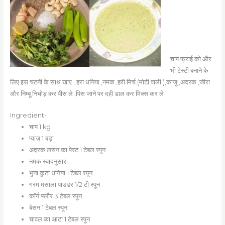
चाप फ्राई को और
भी टेस्टी बनाने के
लिए इस चटनी के साथ खाए , हरा धनिया ,नमक ,हरी मिर्च (मोटी वाली ),काजू ,अदरक ,जीरा
और निम्बू निचोड़ कर पीस ले ,पिस जाने पर दही डाल कर मिक्स कर ले |
Ingredient-
चाप 1 kg
प्याज़ 1 बड़ा
अदरक लसन का पेस्ट 1 टेबल स्पून
नमक स्वादनुसार
भुना कुटा धनिया 1 टेबल स्पून
गरम मसाला पाउडर 1/2 टी स्पून
कॉर्न फ्लौर 3 टेबल स्पून
बेसन 1 टेबल स्पून
चावल का आटा 1 टेबल स्पून