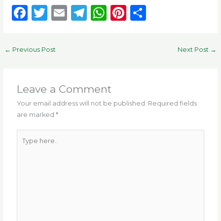
F
T
E
T
W
Pi
S
a
w
m
el
h
n
h
c
it
ai
e
a
te
ar
←
Previous Post
Next Post
→
e
te
l
g
ts
re
e
b
r
ra
A
st
o
m
p
Leave a Comment
o
p
Your email address will not be published.
Required fields
are marked
*
k
Type
here..