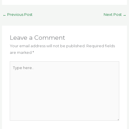
a
w
m
el
h
n
h
c
it
ai
e
a
te
ar
←
Previous Post
Next Post
→
e
te
l
g
ts
re
e
b
r
ra
A
st
o
m
p
Leave a Comment
o
p
Your email address will not be published.
Required fields
are marked
*
k
Type
here..