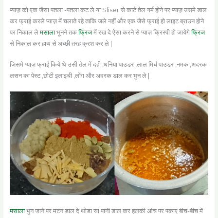
प्याज़ को एक जैसा पतला -पतला कट ले या Sliser से काटे तेल गर्म होने पर प्याज़ उसमे डाल
कर फ्राई करले प्याज़ में चलाते रहे ताकि जले नहीं और एक जैसे फ्राई हो लाइट ब्राउन होने
पर निकाल ले
मसाला
भूनने तक
फ्रिज
में रख दे ऐसा करने से प्याज़ क्रिस्पी हो जायेगे
फ्रिज
से निकाल कर हाथ से अच्छी तरह क्रश कर ले |
जिसमे प्याज़ फ्राई किये थे उसी तेल में दही ,धनिया पाउडर ,लाल मिर्च पाउडर ,नमक ,अदरक
लसन का पेस्ट ,छोटी इलाइची ,लोंग और अदरक डाल कर भुन ले |
मसाला
भुन जाने पर मटन डाल दे थोडा सा पानी डाल कर हलकी आंच पर पकाए बीच-बीच में