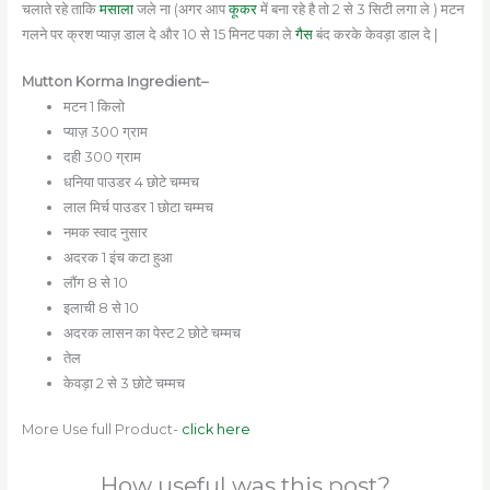
चलाते रहे ताकि
मसाला
जले ना (अगर आप
कूकर
में बना रहे है तो 2 से 3 सिटी लगा ले ) मटन
गलने पर क्रश प्याज़ डाल दे और 10 से 15 मिनट पका ले
गैस
बंद करके केवड़ा डाल दे |
Mutton
Korma
Ingredient
–
मटन 1 किलो
प्याज़ 300 ग्राम
दही 300 ग्राम
धनिया पाउडर 4 छोटे चम्मच
लाल मिर्च पाउडर 1 छोटा चम्मच
नमक स्वाद नुसार
अदरक 1 इंच कटा हुआ
लौंग 8 से 10
इलाची 8 से 10
अदरक लासन का पेस्ट 2 छोटे चम्मच
तेल
केवड़ा 2 से 3 छोटे चम्मच
More Use full Product-
click here
How useful was this post?