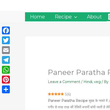
Skip
to
content
Home
Recipe
About
Facebook
Twitter
Email
Telegram
Paneer Paratha Rec
WhatsApp
Leave a Comment
/
Hindi
,
veg
/ By
Pinterest
5
(
6
)
Share
Paneer Paratha Recipe
सुबह के नाश्ते म
पनीर से तरह तरह की रेसिपी बनायीं बांयी जाती है ल