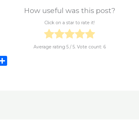
How useful was this post?
Click on a star to rate it!
Average rating
5
/ 5. Vote count:
6
i
S
n
h
e
ar
e
e
t