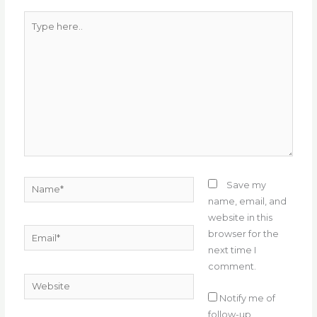
k
Type
here..
Name*
Save my
name, email, and
website in this
Email*
browser for the
next time I
comment.
Website
Notify me of
follow-up