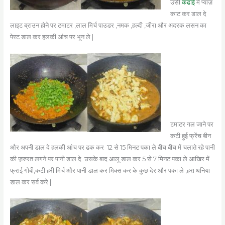
उसी
कढाई
में प्याज़
काट कर डाल दे
लाइट ब्राउन होने पर टमाटर ,लाल मिर्च पाउडर ,नमक ,हल्दी ,जीरा और अदरक लसन का
पेस्ट डाल कर हलकी आंच पर भून ले |
टमाटर गल जाने पर
कटी हुई फ्रेंच बीन
और अपनी डाल दे हलकी आंच पर ढक कर 12 से 15 मिनट पका ले बीच बीच में चलाते रहे पानी
की ज़रुरत लगने पर पानी डाल दे उसके बाद आलू डाल कर 5 से 7 मिनट पका ले आखिर में
फ्राई गोबी,कटी हरी मिर्च और पानी डाल कर मिक्स कर के कुछ देर और पका ले ,हरा धनिया
डाल कर सर्व करे |