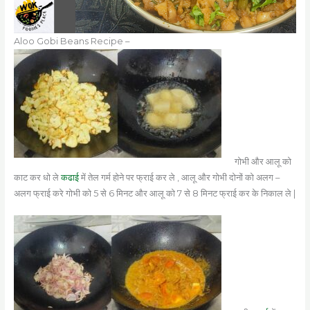
Aloo Gobi Beans Recipe –
गोभी और आलू को
काट कर धो ले
कढाई
में तेल गर्म होने पर फ्राई कर ले , आलू और गोभी दोनों को अलग –
अलग फ्राई करे गोभी को 5 से 6 मिनट और आलू को 7 से 8 मिनट फ्राई कर के निकाल ले |