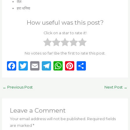
तेल
हरा धनिया
How useful was this post?
Click on a star to rate it!
No votes so far! Be the first to rate this post.
F
T
E
T
W
Pi
S
a
w
m
el
h
n
h
c
it
ai
e
a
te
ar
←
Previous Post
Next Post
→
e
te
l
g
ts
re
e
b
r
ra
A
st
o
m
p
Leave a Comment
o
p
Your email address will not be published.
Required fields
are marked
*