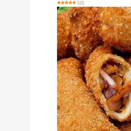
5
(
5
)