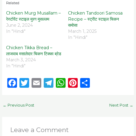
Related
Chicken Murg Musallam –
Chicken Tandoori Samosa
रेस्टोरेंट स्टाइल मुरग मुसल्लम
Recipe – स्ट्रीट स्टाइल चिकन
June 2, 2024
समोसा
In "Hindi"
March 1, 2025
In "Hindi"
Chicken Tikka Bread –
लाजवाब मसालेदार चिकन टिक्का ब्रेड
March 3, 2024
In "Hindi"
F
T
E
T
W
Pi
S
a
w
m
el
h
n
h
c
it
ai
e
a
te
ar
←
Previous Post
Next Post
→
e
te
l
g
ts
re
e
b
r
ra
A
st
o
m
p
Leave a Comment