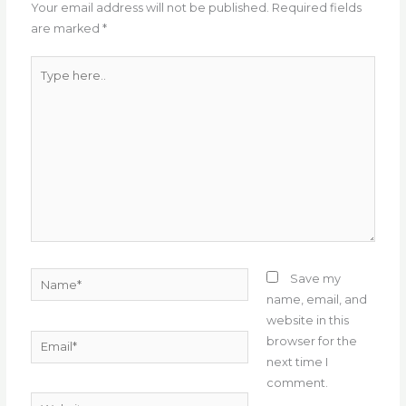
o
p
Your email address will not be published.
Required fields
are marked
*
k
Type
here..
Name*
Save my
name, email, and
website in this
Email*
browser for the
next time I
comment.
Website